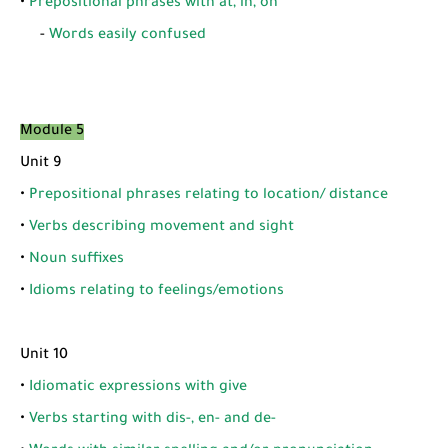
•
Prepositional phrases with at, in, on
-
Words easily confused
Module 5
Unit 9
•
Prepositional phrases relating to location/ distance
•
Verbs describing movement and sight
•
Noun suffixes
•
Idioms relating to feelings/emotions
Unit 10
•
Idiomatic expressions with give
•
Verbs starting with dis-, en- and de-