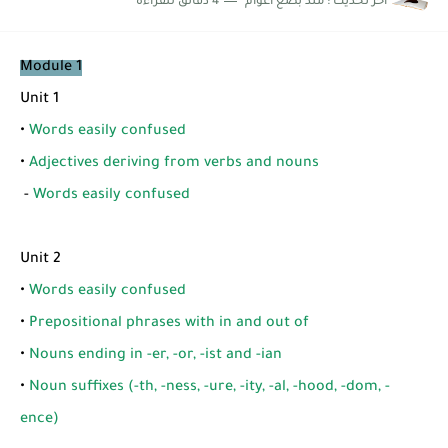
اخر تحديث :
منذ بضع اعوام
4 دقائق للقراءة
Module 1
Unit 1
•
Words easily confused
•
Adjectives deriving from verbs and nouns
-
Words easily confused
Unit 2
•
Words easily confused
•
Prepositional phrases with in and out of
•
Nouns ending in -er, -or, -ist and -ian
•
Noun suffixes (-th, -ness, -ure, -ity, -al, -hood, -dom, -
ence)