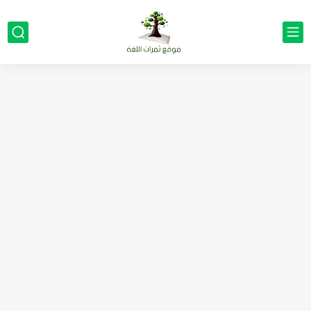
مناهج اللغة الإنجليزية, جميع المراحل Super Goal, Mega Goal
كل خطأ درس، وكل درس خطوة نحو النجاح