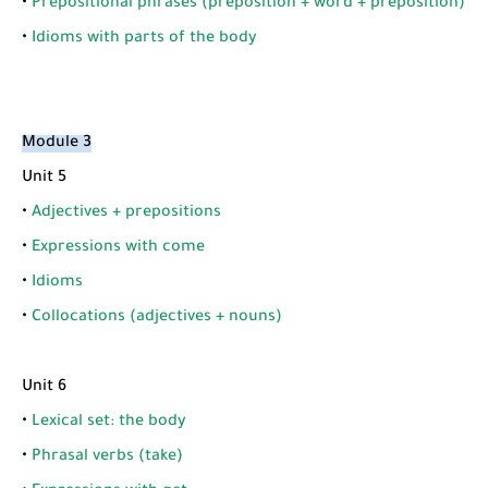
•
Prepositional phrases (preposition + word + preposition)
•
Idioms with parts of the body
Module 3
Unit 5
•
Adjectives + prepositions
•
Expressions with come
•
Idioms
•
Collocations (adjectives + nouns)
Unit 6
•
Lexical set: the body
•
Phrasal verbs (take)