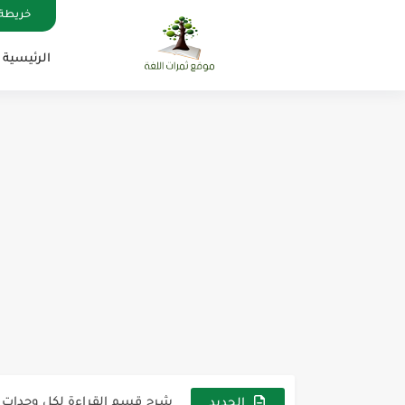
خريطة 
الرئيسية
مناهج اللغة الإنجليزية, جميع المراحل , Mega Goal
كل خطأ درس، وكل درس خطوة ن
لوازم مدرسية ومكتبية | ملاحظ
مجموعة واحدة من 7 قطع من القرطاسية الجميلة
The Winter Surprise
أفضل أكواد خصم تفيدك عند التسوق t Codes That Help
أهمية تعلم قواعد اللغة الإنجليز
شرح قسم القراءة لكل وحدات الكتاب r Goal 3
الجديد