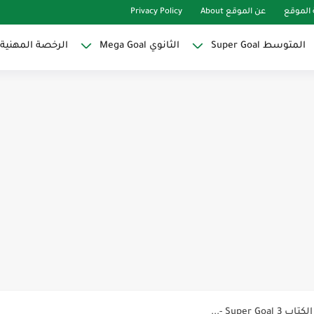
الموقع
عن الموقع About
Privacy Policy
المتوسط Super Goal
الثانوي Mega Goal
الرخصة المهنية
Super Goal
حو النجاح
ات لاصقة ذاتية على شكل قلب...
Discoun...
ية | مكونات الجملة في اللغة...
Supe -...