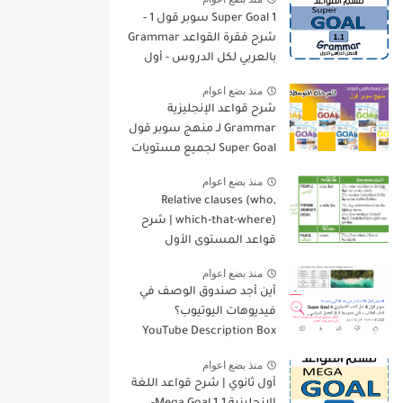
Super Goal 1 سوبر قول 1 -
شرح فقرة القواعد Grammar
بالعربي لكل الدروس - أول
متوسط, الفصل الدراسي
منذ بضع اعوام
الأول
شرح قواعد الإنجليزية
Grammar لـ منهج سوبر قول
Super Goal لجميع مستويات
المرحلة المتوسطة
منذ بضع اعوام
Relative clauses (who,
which-that-where) | شرح
قواعد المستوى الأول
للمرحلة الثانوية
منذ بضع اعوام
أين أجد صندوق الوصف في
فيديوهات اليوتيوب؟
YouTube Description Box
منذ بضع اعوام
أول ثانوي | شرح قواعد اللغة