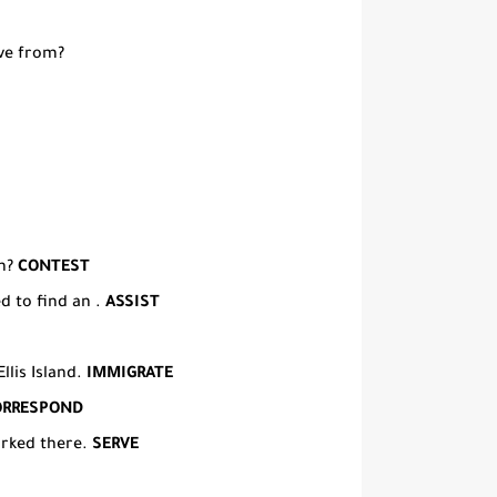
ive from?
on?
CONTEST
ed to find an .
ASSIST
lis Island.
IMMIGRATE
ORRESPOND
orked there.
SERVE