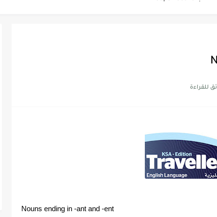
Supe -...
Supe -...
N
Nouns ending in -ant and -ent