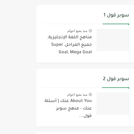
سوبر قول 1
منذ بضع اعوام
مناهج اللغة الإنجليزية,
جميع المراحل Super
Goal, Mega Goal
سوبر قول 2
منذ بضع اعوام
About You عنك | أسئلة
عنك - منهج سوبر
قول...