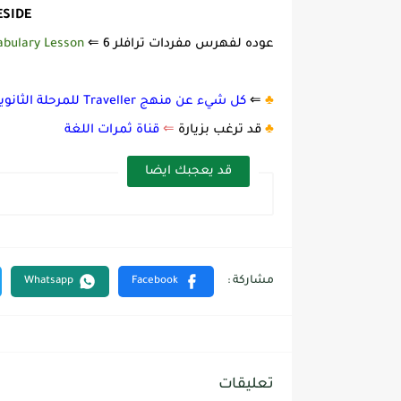
ESIDE
عوده لفهرس مفردات ترافلر 6 ⇐
abulary Lesson
♣️
⇐
كل شيء عن منهج Traveller للمرحلة الثانوية
♣️
قد ترغب بزيارة
⇐
قناة ثمرات اللغة
قد يعجبك ايضا
تعليقات