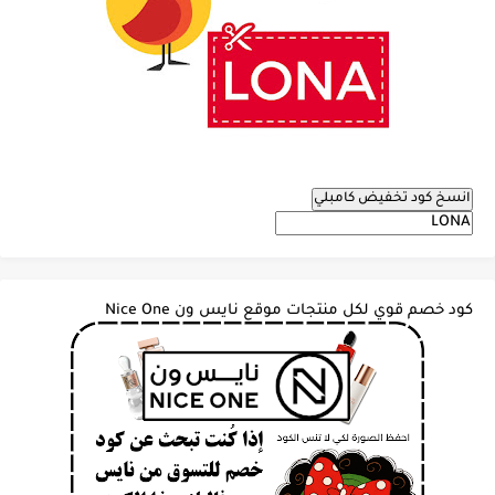
انسخ كود تخفيض كامبلي
كود خصم قوي لكل منتجات موقع نايس ون Nice One