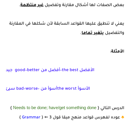
بعض الصفات لها أشكال مقارنة وتفضيل
غير منتظمة
.
يعني لا تنطيق عليها القواعد السابقة لأن شكلها في المقارنة
والتفضيل
يتغير تماما
.
ا
لأمثلة
:
جيد good–better أفضل من–the best الأفضل
سيئ bad–worse– أسوأ منthe worst الأسوأ
Needs to be done; have/get something done
الدرس التالي {
}
♣️
عوده لفهرس قواعد منهج ميقا قول 3
⇐
{
Grammar
}