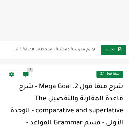
مناهج اللغة الإنجليزية, جميع المراحل Super Goal, Mega Goal
كل خطأ درس، وكل درس خطوة نحو النجاح
لوازم مدرسية ومكتبية | ملاحظات لاصقة ذاتية على شكل قلب...
الجديد
مجموعة واحدة من 7 قطع من القرطاسية الجميلة
3
The Winter Surprise
ميقا قول 2.1
أفضل أكواد خصم تفيدك عند التسوق Discount Codes That Help...
شرح ميقا قول 2. Mega Goal - شرح
أهمية تعلم قواعد اللغة الإنجليزية | مكونات الجملة في اللغة...
قاعدة المقارنة والتفضيل The
شرح قسم القراءة لكل وحدات الكتاب Super Goal 3 -...
comparative and superlative - الوحدة
شرح قسم القراءة لكل وحدات الكتاب Super Goal 3 -...
الأولى - قسم Grammar القواعد -