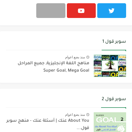
سوبر قول 1
منذ بضع اعوام
مناهج اللغة الإنجليزية, جميع المراحل
Super Goal, Mega Goal
سوبر قول 2
منذ بضع اعوام
About You عنك | أسئلة عنك - منهج سوبر
قول...