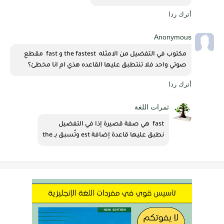
أترك ردا
Anonymous
مكتوب في التفضيل من الامثله  the fastest و fast  مقطع 
صوتي واحد فلا تنتطبق عليها القاعده هذي ام انا مخطئ؟
أترك ردا
ثمرات اللغة
fast  هي صفة قصيرة إذا في التفضيل 
نطبق عليها قاعدة إضافة est وتُسبق بـ the