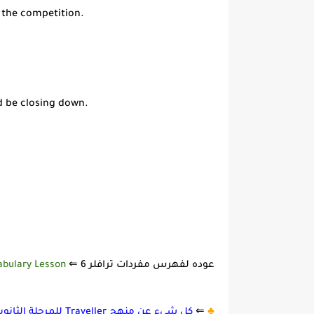
n the competition.
d be closing down.
عوده لفهرس مفردات ترافلر 6 ⇐
abulary Lesson
♣️
⇐
كل شيء عن منهج Traveller للمرحلة الثانوية