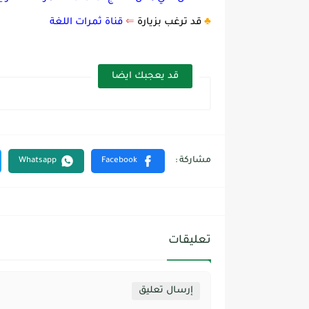
♣️
قد ترغب بزيارة
⇐
قناة ثمرات اللغة
قد يعجبك ايضا
تعليقات
إرسال تعليق