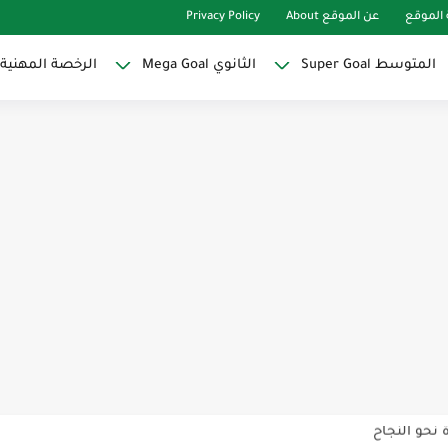
الموقع
عن الموقع About
Privacy Policy
المتوسط Super Goal
الثانوي Mega Goal
الرخصة المهنية
Super Goal
حو النجاح
ات لاصقة ذاتية على شكل قلب...