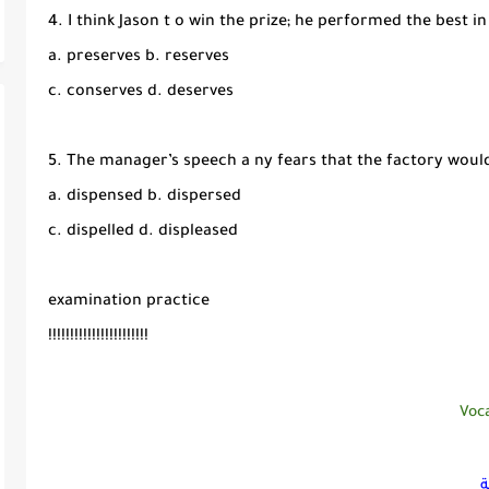
4. I think Jason t o win the prize; he performed the best i
a. preserves b. reserves
c. conserves d. deserves
5. The manager’s speech a ny fears that the factory woul
a. dispensed b. dispersed
c. dispelled d. displeased
examination practice
!!!!!!!!!!!!!!!!!!!!!!!
Voc