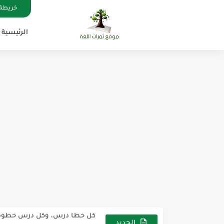
خريطة 
الرئيسية
مناهج اللغة الإنجليزية, جميع المراحل , Mega Goal
كل خطأ درس، وكل درس خطوة ن
لوازم مدرسية ومكتبية | ملاحظ
الجديد