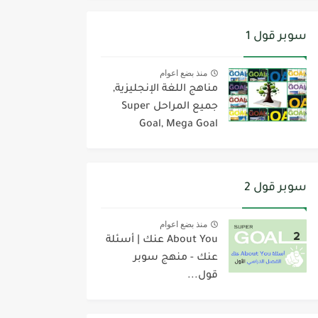
سوبر قول 1
منذ بضع اعوام
مناهج اللغة الإنجليزية,
جميع المراحل Super
Goal, Mega Goal
سوبر قول 2
منذ بضع اعوام
About You عنك | أسئلة
عنك - منهج سوبر
قول...