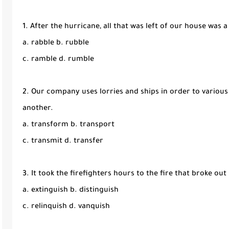
1. After the hurricane, all that was left of our house was a 
a. rabble b. rubble
c. ramble d. rumble
2. Our company uses lorries and ships in order to vario
another.
a. transform b. transport
c. transmit d. transfer
3. It took the firefighters hours to the fire that broke ou
a. extinguish b. distinguish
c. relinquish d. vanquish