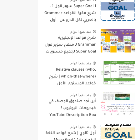
Super Goal 1 سوبر قول 1 -
شرح فقرة القواعد Grammar
بالعربي لكل الدروس - أول
متوسط, الفصل الدراسي
منذ بضع اعوام
الأول
شرح قواعد الإنجليزية
Grammar لـ منهج سوبر قول
Super Goal لجميع مستويات
المرحلة المتوسطة
منذ بضع اعوام
Relative clauses (who,
which-that-where) | شرح
قواعد المستوى الأول
للمرحلة الثانوية
منذ بضع اعوام
أين أجد صندوق الوصف في
فيديوهات اليوتيوب؟
YouTube Description Box
منذ بضع اعوام
أول ثانوي | شرح قواعد اللغة