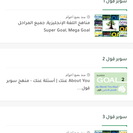
سوبر قول 1
منذ بضع اعوام
مناهج اللغة الإنجليزية, جميع المراحل
Super Goal, Mega Goal
سوبر قول 2
منذ بضع اعوام
About You عنك | أسئلة عنك - منهج سوبر
قول...
سوبر قول 3
منذ بضع اعوام