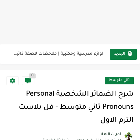
مناهج اللغة الإنجليزية, جميع المراحل Super Goal, Mega Goal
كل خطأ درس، وكل درس خطوة نحو النجاح
لوازم مدرسية ومكتبية | ملاحظات لاصقة ذاتية على شكل قلب...
الجديد
مجموعة واحدة من 7 قطع من القرطاسية الجميلة
0
The Winter Surprise
ثاني متوسط
أفضل أكواد خصم تفيدك عند التسوق Discount Codes That Help...
شرح الضمائر الشخصية Personal
أهمية تعلم قواعد اللغة الإنجليزية | مكونات الجملة في اللغة...
Pronouns ثاني متوسط - فل بلاست
شرح قسم القراءة لكل وحدات الكتاب Super Goal 3 -...
الترم الاول
شرح قسم القراءة لكل وحدات الكتاب Super Goal 3 -...
ثمرات اللغة