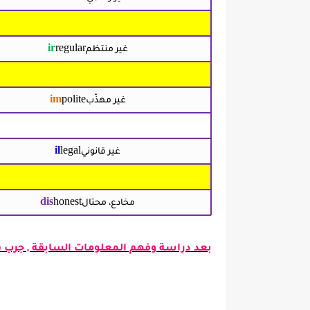
ir
regular
غير منتظم
im
polite
غير مهذّب
il
legal
غير قانوني
dis
honest
مخادع، محتال
بعد دراسة وفهم المعلومات السابقة , جرب ف