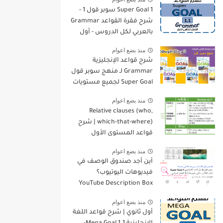
Super Goal 1 سوبر قول 1 -
شرح فقرة القواعد Grammar
بالعربي لكل الدروس - أول
متوسط, الفصل الدراسي
منذ بضع اعوام
الأول
شرح قواعد الإنجليزية
Grammar لـ منهج سوبر قول
Super Goal لجميع مستويات
المرحلة المتوسطة
منذ بضع اعوام
Relative clauses (who,
which-that-where) | شرح
قواعد المستوى الأول
للمرحلة الثانوية
منذ بضع اعوام
أين أجد صندوق الوصف في
فيديوهات اليوتيوب؟
YouTube Description Box
منذ بضع اعوام
أول ثانوي | شرح قواعد اللغة