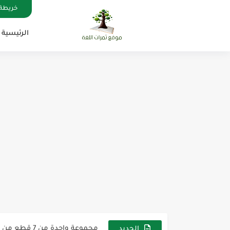
خريطة 
الرئيسية
مناهج اللغة الإنجليزية, جميع المراحل , Mega Goal
كل خطأ درس، وكل درس خطوة ن
لوازم مدرسية ومكتبية | ملاحظ
مجموعة واحدة من 7 قطع من القرطاسية الجميلة
الجديد