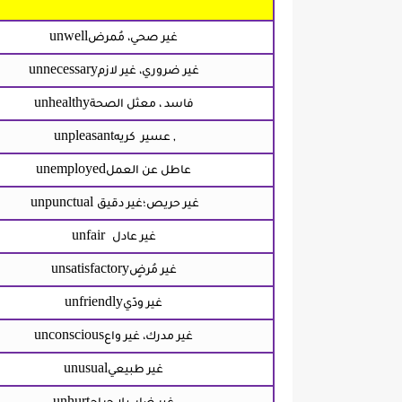
unwell
غير صحي، مُمرض
unnecessary
غير ضروري، غير لازم
unhealthy
فاسد ، معثل الصحة
unpleasant
, عسير
كريه
unemployed
عاطل عن العمل
unpunctual
غير حريص؛غير دقيق
unfair
غير عادل
unsatisfactory
غير مُرضٍ
unfriendly
غير ودّي
unconscious
غير مدرك، غير واع
unusual
غير طبيعي
unhurt