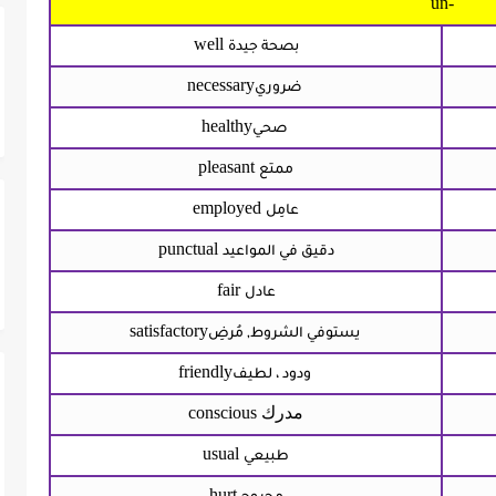
un-
well
بصحة جيدة
necessary
ضروري
healthy
صحي
pleasant
ممتع
employed
عامِل
punctual
دقيق في المواعيد
fair
عادل
satisfactory
يستوفي الشروط, مُرضِ
friendly
ودود ، لطيف
مدرك
conscious
usual
طبيعي
hurt