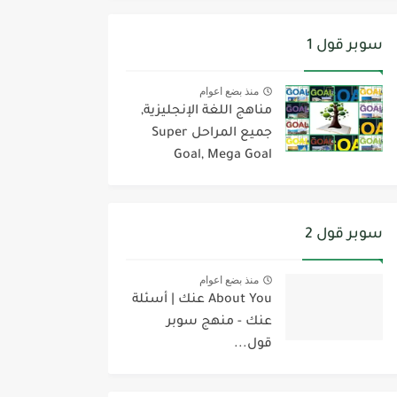
سوبر قول 1
منذ بضع اعوام
مناهج اللغة الإنجليزية,
جميع المراحل Super
Goal, Mega Goal
سوبر قول 2
منذ بضع اعوام
About You عنك | أسئلة
عنك - منهج سوبر
قول...