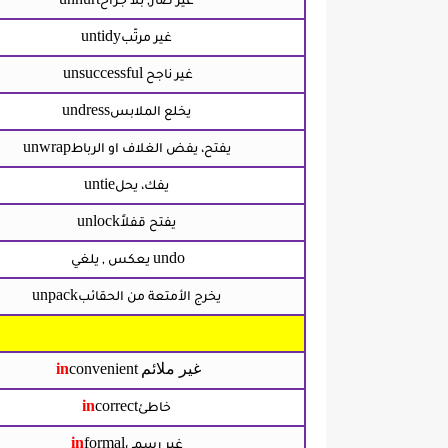
غير ضار, بلا جراح
untidy
غير مرتّب
unsuccessful
غير ناجح
undress
يخلع الملابس
unwrap
يفتح، يفض الغلاف او الرباط
untie
يفك، يحل
unlock
يفتح قفلاً
undo
يعكس , يلغي
unpack
يخرج الأمتعة من الحقائب
غير ملائم
convenient
in
in
correct
خاطئ
in
formal
غير رسمي