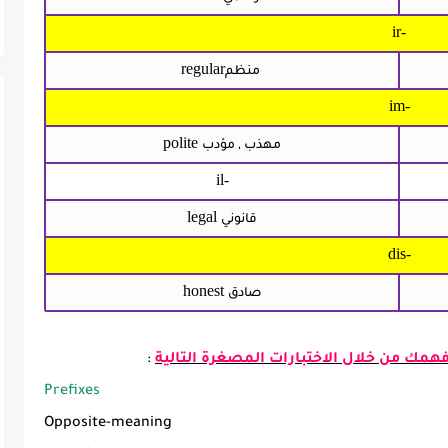
ir-
regular
منظم
im-
polite
مهذب , مؤدب
il-
legal
قانوني
dis-
honest
صادق
همك من خلال الاختبارات المصغرة التالية
:
Prefixes
Opposite-meaning