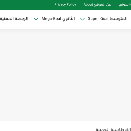
الموقع
عن الموقع About
Privacy Policy
المتوسط Super Goal
الثانوي Mega Goal
الرخصة المهنية
Super Goal
حو النجاح
ات لاصقة ذاتية على شكل قلب...