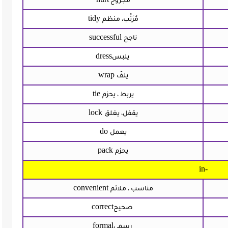
مجروح
tidy
مُرَتَّب، منظم
successful
ناجح
dress
يلبس
wrap
يلفّ
tie
يربط ، يحزم
lock
يقفل، يغلق
do
يعمل
pack
يحزم
in-
convenient
مناسب ، ملائم
correct
صحيح
formal
رسمي