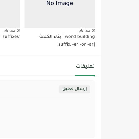
منذ عام
منذ عام
word building | بناء الكلمة
'ist' and 'an' suffixes
|suffix, -er -or -ar
تعليقات
إرسال تعليق