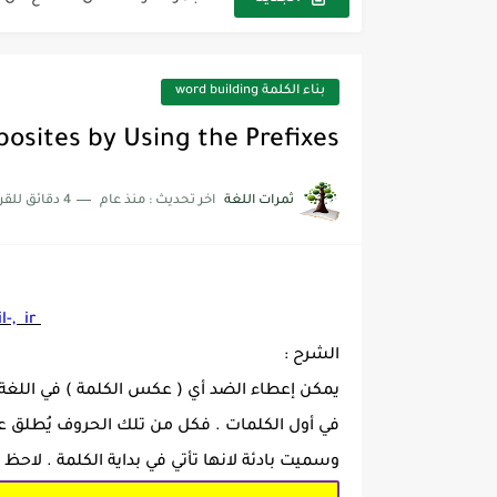
The Winter Surprise
أفضل أكواد خصم تفيدك عند التسوق t Codes That Help
بناء الكلمة word building
أهمية تعلم قواعد اللغة الإنجليز
posites by Using the Prefixes
شرح قسم القراءة لكل وحدات الكتاب r Goal 3
ثمرات اللغة
اخر تحديث :
منذ عام
4 دقائق للقراءة
شرح قسم القراءة لكل وحدات الكتاب r Goal 3
شرح قسم القراءة لكل وحدات الكتاب r Goal 3
l-, ir
الشرح :
يمكن إعطاء الضد أي ( عكس الكلمة ) في اللغة ا
في أول الكلمات . فكل من تلك الحروف يُطلق علي
وسميت بادئة لانها تأتي في بداية الكلمة . لاحظ الا