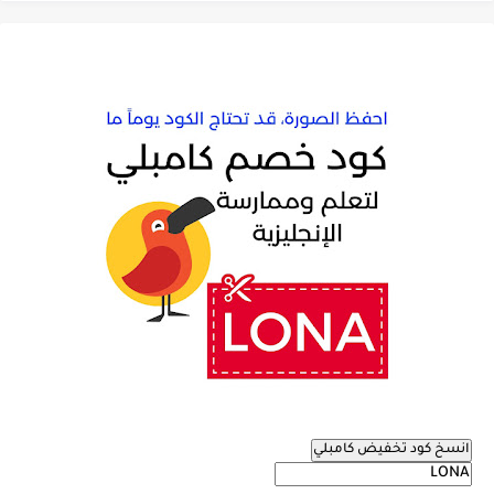
انسخ كود تخفيض كامبلي