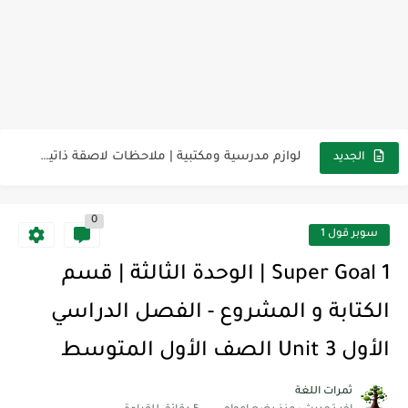
مناهج اللغة الإنجليزية, جميع المراحل Super Goal, Mega Goal
كل خطأ درس، وكل درس خطوة نحو النجاح
لوازم مدرسية ومكتبية | ملاحظات لاصقة ذاتية على شكل قلب...
الجديد
مجموعة واحدة من 7 قطع من القرطاسية الجميلة
0
The Winter Surprise
سوبر قول 1
أفضل أكواد خصم تفيدك عند التسوق Discount Codes That Help...
Super Goal 1 | الوحدة الثالثة | قسم
أهمية تعلم قواعد اللغة الإنجليزية | مكونات الجملة في اللغة...
الكتابة و المشروع - الفصل الدراسي
شرح قسم القراءة لكل وحدات الكتاب Super Goal 3 -...
الأول Unit 3 الصف الأول المتوسط
شرح قسم القراءة لكل وحدات الكتاب Super Goal 3 -...
ثمرات اللغة