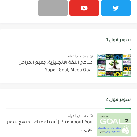
سوبر قول 1
منذ بضع اعوام
مناهج اللغة الإنجليزية, جميع المراحل
Super Goal, Mega Goal
سوبر قول 2
منذ بضع اعوام
About You عنك | أسئلة عنك - منهج سوبر
قول...