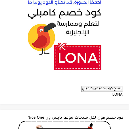
انسخ كود تخفيض كامبلي
كود خصم قوي لكل منتجات موقع نايس ون Nice One