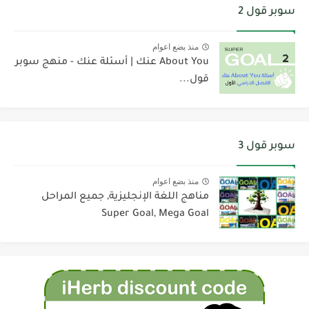
سوبر قول 2
منذ بضع اعوام
About You عنك | أسئلة عنك - منهج سوبر
قول...
سوبر قول 3
منذ بضع اعوام
مناهج اللغة الإنجليزية, جميع المراحل
Super Goal, Mega Goal