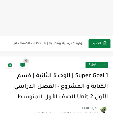
مناهج اللغة الإنجليزية, جميع المراحل Super Goal, Mega Goal
كل خطأ درس، وكل درس خطوة نحو النجاح
لوازم مدرسية ومكتبية | ملاحظات لاصقة ذاتية على شكل قلب...
الجديد
مجموعة واحدة من 7 قطع من القرطاسية الجميلة
0
The Winter Surprise
سوبر قول 1
أفضل أكواد خصم تفيدك عند التسوق Discount Codes That Help...
Super Goal 1 | الوحدة الثانية | قسم
أهمية تعلم قواعد اللغة الإنجليزية | مكونات الجملة في اللغة...
الكتابة و المشروع - الفصل الدراسي
شرح قسم القراءة لكل وحدات الكتاب Super Goal 3 -...
الأول Unit 2 الصف الأول المتوسط
شرح قسم القراءة لكل وحدات الكتاب Super Goal 3 -...
ثمرات اللغة