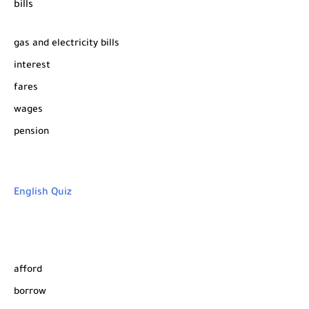
bills
gas and electricity bills
interest
fares
wages
pension
English Quiz
afford
borrow