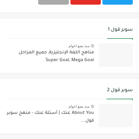
سوبر قول 1
منذ بضع اعوام
مناهج اللغة الإنجليزية, جميع المراحل
Super Goal, Mega Goal
سوبر قول 2
منذ بضع اعوام
About You عنك | أسئلة عنك - منهج سوبر
قول...