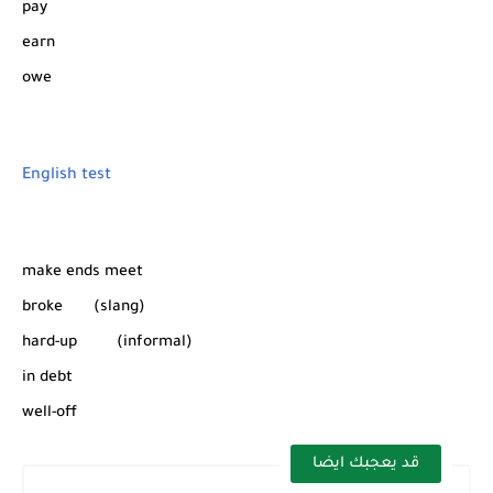
pay
earn
owe
English test
make ends meet
broke (slang)
hard-up (informal)
in debt
well-off
قد يعجبك ايضا