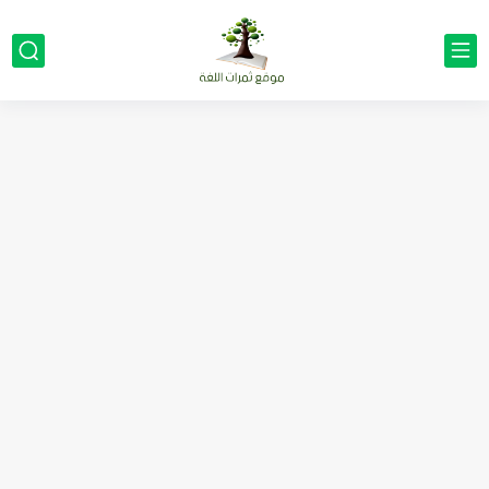
مناهج اللغة الإنجليزية, جميع المراحل Super Goal, Mega Goal
كل خطأ درس، وكل درس خطوة نحو النجاح
لوازم مدرسية ومكتبية | ملاحظات لاصقة ذاتية على شكل قلب...
مجموعة واحدة من 7 قطع من القرطاسية الجميلة