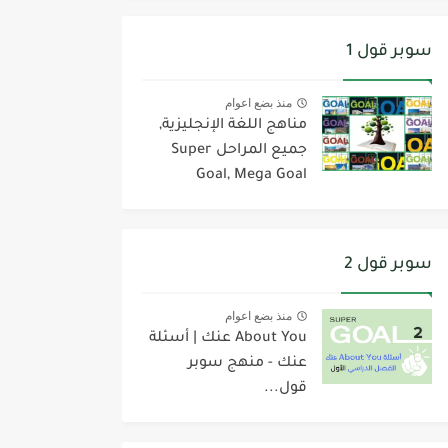
سوبر قول 1
منذ بضع اعوام
مناهج اللغة الإنجليزية,
جميع المراحل Super
Goal, Mega Goal
سوبر قول 2
منذ بضع اعوام
About You عنك | أسئلة
عنك - منهج سوبر
قول...