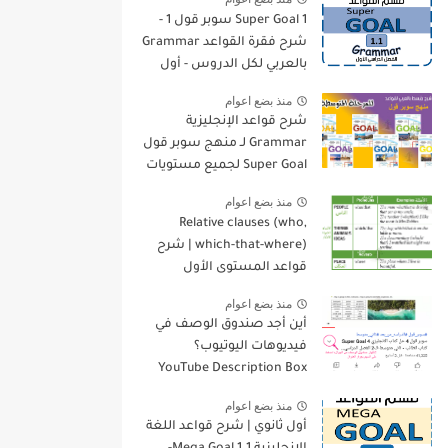
Super Goal 1 سوبر قول 1 -
شرح فقرة القواعد Grammar
بالعربي لكل الدروس - أول
متوسط, الفصل الدراسي
منذ بضع اعوام
الأول
شرح قواعد الإنجليزية
Grammar لـ منهج سوبر قول
Super Goal لجميع مستويات
المرحلة المتوسطة
منذ بضع اعوام
Relative clauses (who,
which-that-where) | شرح
قواعد المستوى الأول
للمرحلة الثانوية
منذ بضع اعوام
أين أجد صندوق الوصف في
فيديوهات اليوتيوب؟
YouTube Description Box
منذ بضع اعوام
أول ثانوي | شرح قواعد اللغة