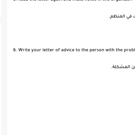
5. Read the letter again and make notes in the organizer.
6. Write your letter of advice to the person with the pro