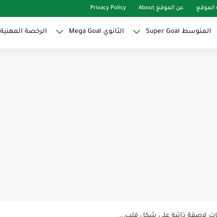
الموقع
عن الموقع About
Privacy Policy
المتوسط Super Goal
الثانوي Mega Goal
الرخصة المهنية
Super Goal
حو النجاح
ات لاصقة ذاتية على شكل قلب...