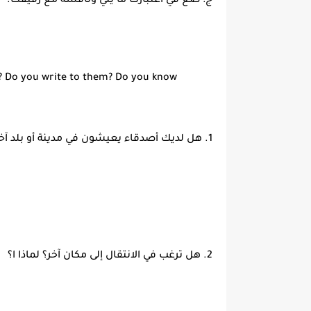
ج: ضع في اعتبارك ما يلي وناقشه مع رفيقك.
y? Do you write to them? Do you know
1. هل لديك أصدقاء يعيشون في مدينة أو بلد آخر؟ هل تكتب لهم؟ هل تعرف من يفعل؟
2. هل ترغب في الانتقال إلى مكان آخر؟ لماذا ا؟