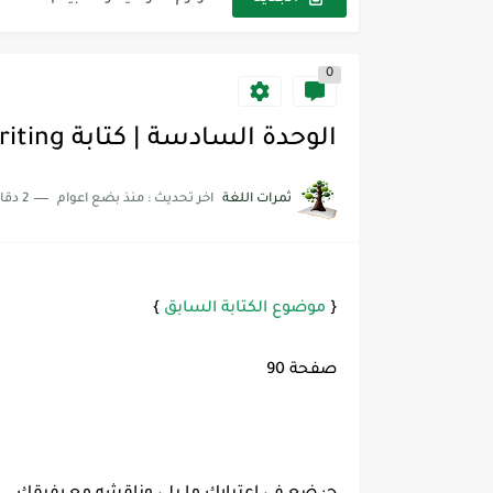
مجموعة واحدة من 7 قطع من القرطاسية الجميلة
0
The Winter Surprise
أفضل أكواد خصم تفيدك عند التسوق t Codes That Help
الوحدة السادسة | كتابة writing - ميقا قول 1 Mega Goal
أهمية تعلم قواعد اللغة الإنجليز
ثمرات اللغة
اخر تحديث :
منذ بضع اعوام
2 دقائق للقراءة
شرح قسم القراءة لكل وحدات الكتاب r Goal 3
شرح قسم القراءة لكل وحدات الكتاب r Goal 3
شرح قسم القراءة لكل وحدات الكتاب r Goal 3
{
موضوع الكتابة السابق
}
صفحة 90