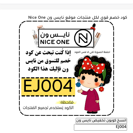
كود خصم قوي لكل منتجات موقع نايس ون Nice One
انسخ كوبون تخفيض نايس ون