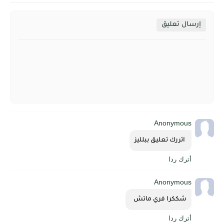
إرسال تعليق
Anonymous
 اتررك تعليق ببلليز
أترك ردا
Anonymous
شككرا فري ماتش  
أترك ردا