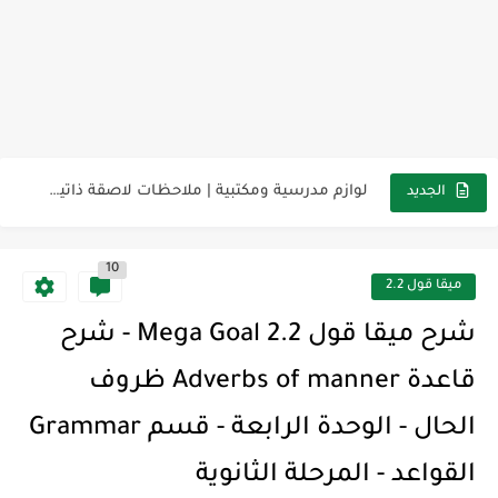
مناهج اللغة الإنجليزية, جميع المراحل Super Goal, Mega Goal
كل خطأ درس، وكل درس خطوة نحو النجاح
لوازم مدرسية ومكتبية | ملاحظات لاصقة ذاتية على شكل قلب...
الجديد
مجموعة واحدة من 7 قطع من القرطاسية الجميلة
10
The Winter Surprise
ميقا قول 2.2
أفضل أكواد خصم تفيدك عند التسوق Discount Codes That Help...
شرح ميقا قول 2.2 Mega Goal - شرح
أهمية تعلم قواعد اللغة الإنجليزية | مكونات الجملة في اللغة...
قاعدة Adverbs of manner ظروف
شرح قسم القراءة لكل وحدات الكتاب Super Goal 3 -...
الحال - الوحدة الرابعة - قسم Grammar
شرح قسم القراءة لكل وحدات الكتاب Super Goal 3 -...
القواعد - المرحلة الثانوية