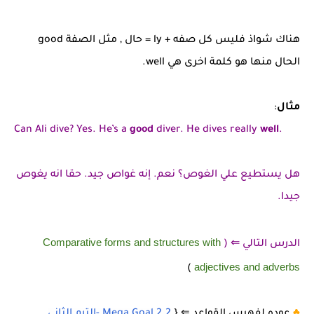
هناك شواذ فليس كل صفه + ly = حال , مثل الصفة good
الحال منها هو كلمة اخرى هي well.
مثال
:
Can Ali dive? Yes. He’s a
good
diver. He dives really
well
.
هل يستطيع علي الغوص؟ نعم. إنه غواص جيد. حقا انه يغوص
جيدا.
Comparative forms and structures with
الدرس التالي ⇐ (
adjectives and adverbs
)
♣️
عوده لفهرس القواعد
⇐
{