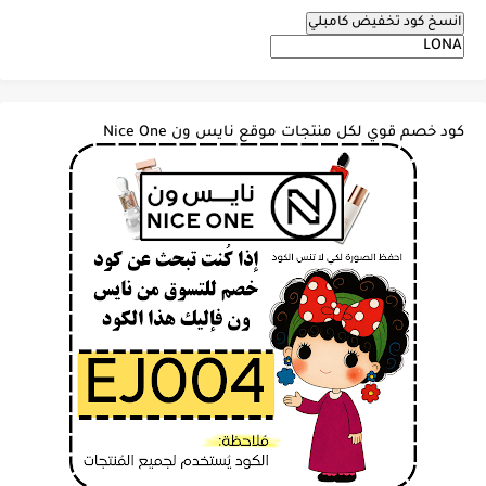
انسخ كود تخفيض كامبلي
كود خصم قوي لكل منتجات موقع نايس ون Nice One