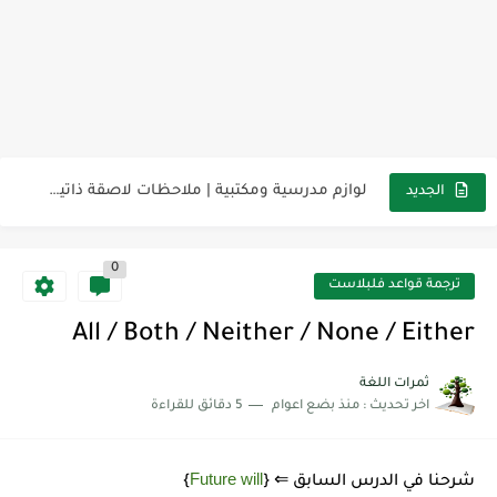
مناهج اللغة الإنجليزية, جميع المراحل Super Goal, Mega Goal
كل خطأ درس، وكل درس خطوة نحو النجاح
لوازم مدرسية ومكتبية | ملاحظات لاصقة ذاتية على شكل قلب...
الجديد
مجموعة واحدة من 7 قطع من القرطاسية الجميلة
0
The Winter Surprise
ترجمة قواعد فلبلاست
أفضل أكواد خصم تفيدك عند التسوق Discount Codes That Help...
All / Both / Neither / None / Either
أهمية تعلم قواعد اللغة الإنجليزية | مكونات الجملة في اللغة...
ثمرات اللغة
اخر تحديث :
منذ بضع اعوام
5 دقائق للقراءة
شرح قسم القراءة لكل وحدات الكتاب Super Goal 3 -...
شرح قسم القراءة لكل وحدات الكتاب Super Goal 3 -...
Future will
شرحنا في الدرس السابق ⇐ {
}