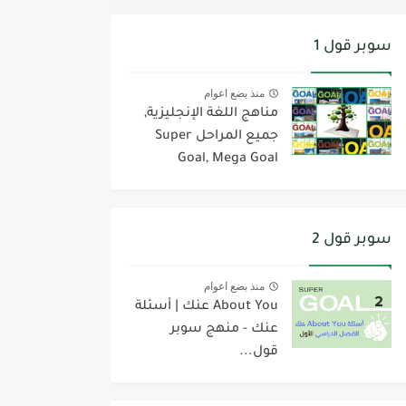
سوبر قول 1
منذ بضع اعوام
مناهج اللغة الإنجليزية,
جميع المراحل Super
Goal, Mega Goal
سوبر قول 2
منذ بضع اعوام
About You عنك | أسئلة
عنك - منهج سوبر
قول...