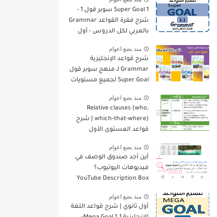
Super Goal 1 سوبر قول 1 -
شرح فقرة القواعد Grammar
بالعربي لكل الدروس - أول
متوسط, الفصل الدراسي
منذ بضع اعوام
الأول
شرح قواعد الإنجليزية
Grammar لـ منهج سوبر قول
Super Goal لجميع مستويات
المرحلة المتوسطة
منذ بضع اعوام
Relative clauses (who,
which-that-where) | شرح
قواعد المستوى الأول
للمرحلة الثانوية
منذ بضع اعوام
أين أجد صندوق الوصف في
فيديوهات اليوتيوب؟
YouTube Description Box
منذ بضع اعوام
أول ثانوي | شرح قواعد اللغة