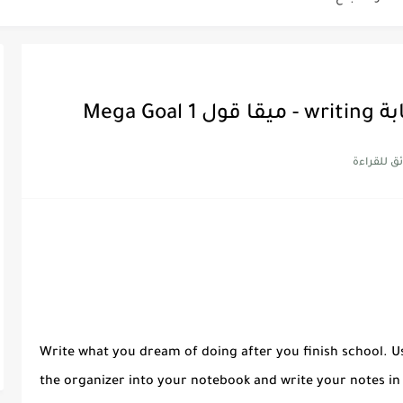
Discoun...
ية | مكونات الجملة في اللغة...
Supe -...
Supe -...
Supe -...
Write what you dream of doing after you finish school. U
the organizer into your notebook and write your notes in i