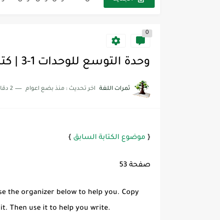
مجموعة واحدة من 7 قطع من القرطاسية الجميلة
0
The Winter Surprise
أفضل أكواد خصم تفيدك عند التسوق t Codes That Help
وحدة التوسع للوحدات 1-3 | كتابة writing - ميقا قول 1 Mega Goal
أهمية تعلم قواعد اللغة الإنجليز
ثمرات اللغة
اخر تحديث :
منذ بضع اعوام
2 دقائق للقراءة
شرح قسم القراءة لكل وحدات الكتاب r Goal 3
شرح قسم القراءة لكل وحدات الكتاب r Goal 3
شرح قسم القراءة لكل وحدات الكتاب r Goal 3
{
موضوع الكتابة السابق
}
صفحة 53
se the organizer below to help you. Copy
t. Then use it to help you write.