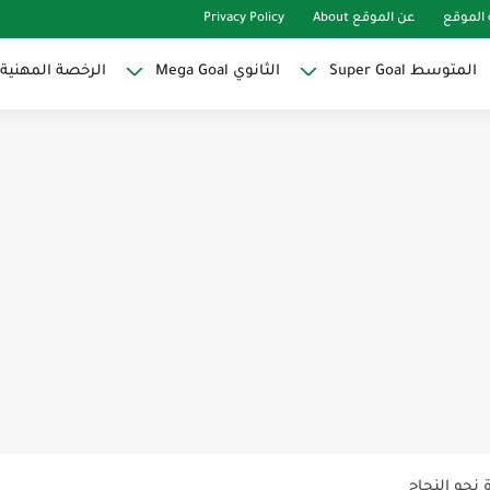
الموقع
عن الموقع About
Privacy Policy
المتوسط Super Goal
الثانوي Mega Goal
الرخصة المهنية
Super Goal
حو النجاح
ات لاصقة ذاتية على شكل قلب...