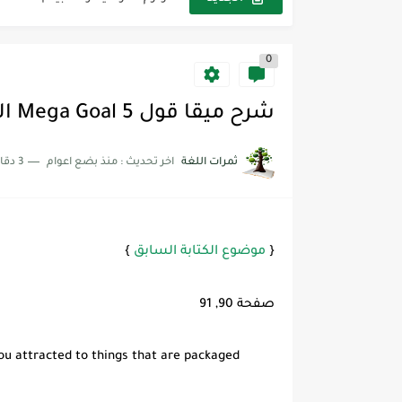
مجموعة واحدة من 7 قطع من القرطاسية الجميلة
0
The Winter Surprise
أفضل أكواد خصم تفيدك عند التسوق t Codes That Help
شرح ميقا قول 5 Mega Goal الوحدة السادسة قسم الكتابة Writing
أهمية تعلم قواعد اللغة الإنجليز
ثمرات اللغة
اخر تحديث :
منذ بضع اعوام
3 دقائق للقراءة
شرح قسم القراءة لكل وحدات الكتاب r Goal 3
شرح قسم القراءة لكل وحدات الكتاب r Goal 3
شرح قسم القراءة لكل وحدات الكتاب r Goal 3
{
موضوع الكتابة السابق
}
صفحة 90, 91
u attracted to things that are packaged