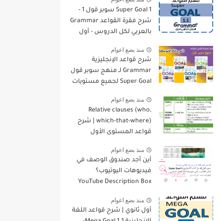
Super Goal 1 سوبر قول 1 -
شرح فقرة القواعد Grammar
بالعربي لكل الدروس - أول
متوسط, الفصل الدراسي
منذ بضع اعوام
الأول
شرح قواعد الإنجليزية
Grammar لـ منهج سوبر قول
Super Goal لجميع مستويات
المرحلة المتوسطة
منذ بضع اعوام
Relative clauses (who,
which-that-where) | شرح
قواعد المستوى الأول
للمرحلة الثانوية
منذ بضع اعوام
أين أجد صندوق الوصف في
فيديوهات اليوتيوب؟
YouTube Description Box
منذ بضع اعوام
أول ثانوي | شرح قواعد اللغة