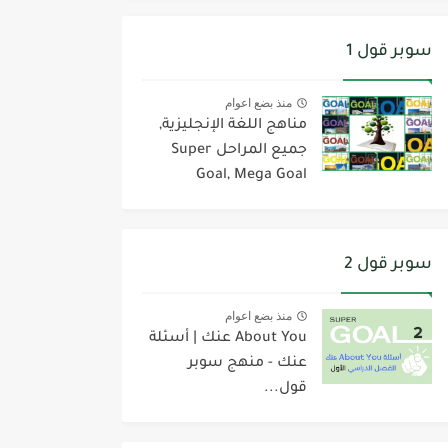
سوبر قول 1
منذ بضع اعوام
مناهج اللغة الإنجليزية,
جميع المراحل Super
Goal, Mega Goal
سوبر قول 2
منذ بضع اعوام
About You عنك | أسئلة
عنك - منهج سوبر
قول...