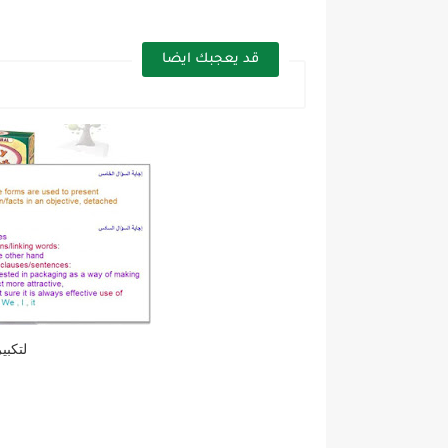
قد يعجبك ايضا
لتكبي