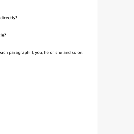
 directly?
tle?
ach paragraph: I, you, he or she and so on.