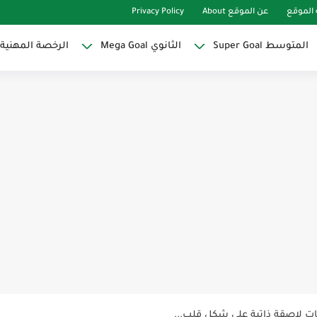
الموقع
عن الموقع About
Privacy Policy
المتوسط Super Goal
الثانوي Mega Goal
الرخصة المهنية
Super Goal
حو النجاح
ات لاصقة ذاتية على شكل قلب...